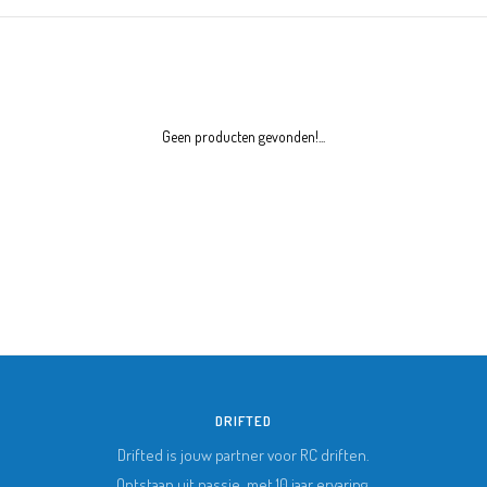
Geen producten gevonden!...
DRIFTED
Drifted is jouw partner voor RC driften.
Ontstaan uit passie, met 10 jaar ervaring.