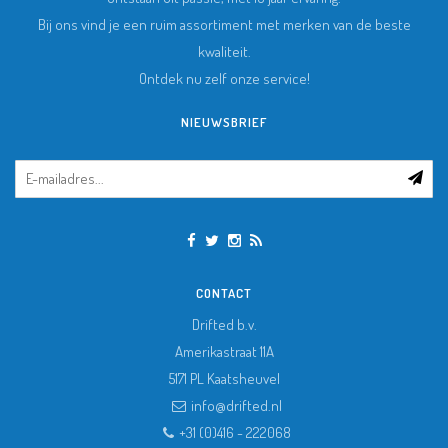
Bij ons vind je een ruim assortiment met merken van de beste
kwaliteit.
Ontdek nu zelf onze service!
NIEUWSBRIEF
CONTACT
Drifted b.v.
Amerikastraat 11A
5171 PL
Kaatsheuvel
info@drifted.nl
+31 (0)416 - 222068