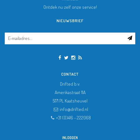
Ontdek nu zelf onze service!
NIEUWSBRIEF
CONTACT
Drifted b.v.
Amerikastraat 11A
5171 PL
Kaatsheuvel
info@drifted.nl
+31 (0)416 - 222068
INLOGGEN