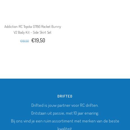
Addiction RC Toyota GT86 Rocket Bunny
V2 Body Kit - Side Skirt Set
€19,50
€19,50
DRIFTED
Drifted is jouw partner voor RC driften.
Ontstaan uit passie, met 10 jaar ervaring.
Bij ons vind je een ruim assortiment met merken van de beste
kwaliteit.