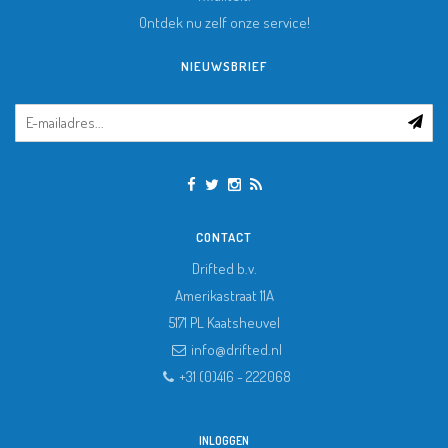
Ontdek nu zelf onze service!
NIEUWSBRIEF
CONTACT
Drifted b.v.
Amerikastraat 11A
5171 PL
Kaatsheuvel
info@drifted.nl
+31 (0)416 - 222068
INLOGGEN