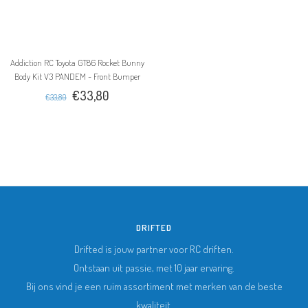
Addiction RC Toyota GT86 Rocket Bunny
Body Kit V3 PANDEM - Front Bumper
€33,80
€33,80
DRIFTED
Drifted is jouw partner voor RC driften.
Ontstaan uit passie, met 10 jaar ervaring.
Bij ons vind je een ruim assortiment met merken van de beste
kwaliteit.