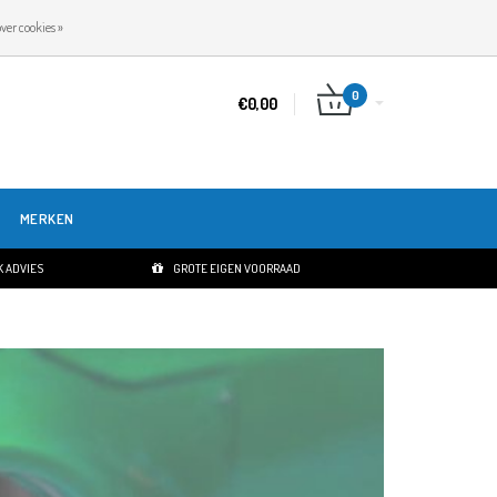
NL
INLOGGEN
REGISTREREN
ver cookies »
0
€0,00
MERKEN
 ADVIES
GROTE EIGEN VOORRAAD