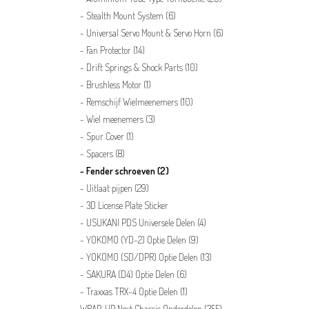
Stealth Mount System
(6)
Universal Servo Mount & Servo Horn
(6)
Fan Protector
(14)
Drift Springs & Shock Parts
(10)
Brushless Motor
(1)
Remschijf Wielmeenemers
(10)
Wiel meenemers
(3)
Spur Cover
(1)
Spacers
(8)
Fender schroeven
(2)
Uitlaat pijpen
(29)
3D License Plate Sticker
USUKANI PDS Universele Delen
(4)
YOKOMO (YD-2) Optie Delen
(9)
YOKOMO (SD/DPR) Optie Delen
(13)
SAKURA (D4) Optie Delen
(6)
Traxxas TRX-4 Optie Delen
(1)
WRAP-UP Next Chassis Onderdelen
(355)