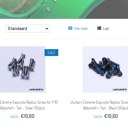
:
Foto-tabel
Lijst
SALE
Extreme Exquisite Replica Screw for 1/10
Usukani Extreme Exquisite Replica Screw
Bodyshell + Tool - Silver (50pcs)
Bodyshell + Tool - Black (50pcs
€10,80
€10,80
€12,70
€12,70