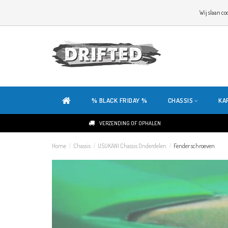
WELKOM OP DE SITE VAN DRIFTED!
Wij slaan co
ONZE SITE IS HELEMAAL NIEUW. HEB JE TIPS OF FEEDBACK, KLIK HIER
% BLACK FRIDAY %
CHASSIS
KA
VERZENDING OF OPHALEN
Home
/
Chassis
/
USUKANI Chassis Onderdelen
/
Fender schroeven