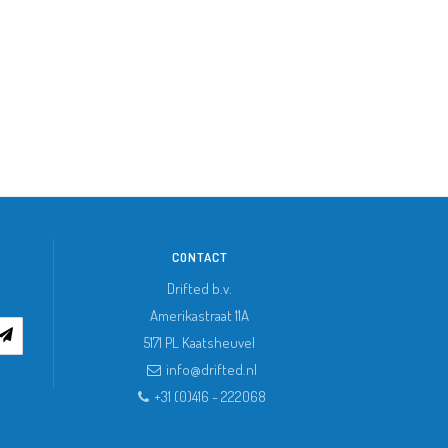
CONTACT
Drifted b.v.
Amerikastraat 11A
5171 PL
Kaatsheuvel
info@drifted.nl
+31 (0)416 - 222068