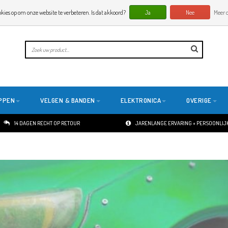
okies op om onze website te verbeteren. Is dat akkoord?
Ja
Nee
Meer o
PPEN
VELGEN & BANDEN
ELEKTRONICA
OVERIGE
14 DAGEN RECHT OP RETOUR
JARENLANGE ERVARING + PERSOONLIJK