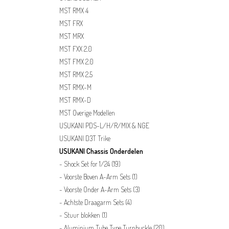
MST RMX 4
MST FRX
MST MRX
MST FXX 2.0
MST FMX 2.0
MST RMX 2.5
MST RMX-M
MST RMX-D
MST Overige Modellen
USUKANI PDS-L/H/R/MIX & NGE
USUKANI D3T Trike
USUKANI Chassis Onderdelen
Shock Set for 1/24
(19)
Voorste Boven A-Arm Sets
(1)
Voorste Onder A-Arm Sets
(3)
Achtste Draagarm Sets
(4)
Stuur blokken
(1)
Aluminium Tube Type Turnbuckle
(20)