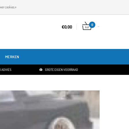
NL
INLOGGEN
REGISTREREN
ver cookies »
0
€0,00
MERKEN
 ADVIES
GROTE EIGEN VOORRAAD