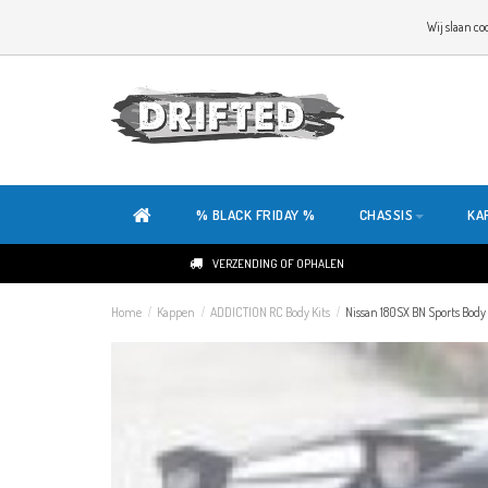
WELKOM OP DE SITE VAN DRIFTED!
Wij slaan co
ONZE SITE IS HELEMAAL NIEUW. HEB JE TIPS OF FEEDBACK, KLIK HIER
% BLACK FRIDAY %
CHASSIS
KA
VERZENDING OF OPHALEN
Home
/
Kappen
/
ADDICTION RC Body Kits
/
Nissan 180SX BN Sports Body 