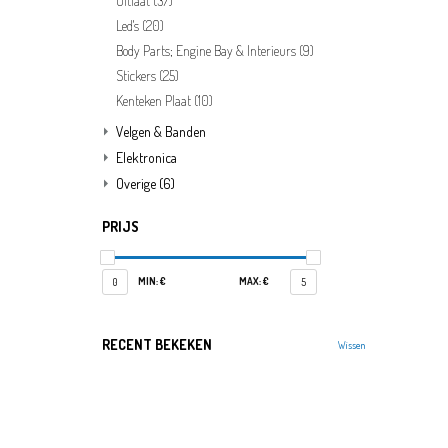
Uitlaat
(37)
Led's
(20)
Body Parts; Engine Bay & Interieurs
(9)
Stickers
(25)
Kenteken Plaat
(10)
Velgen & Banden
Elektronica
Overige
(6)
PRIJS
MIN: €
MAX: €
0
5
RECENT BEKEKEN
Wissen