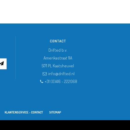
CONTACT
Drifted b.v.
Amerikastraat 11A
5171 PL
Kaatsheuvel
info@drifted.nl
+31 (0)416 - 222068
KLANTENSERVICE - CONTACT
SITEMAP