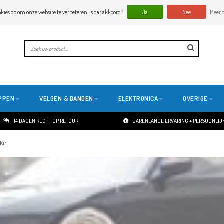
okies op om onze website te verbeteren. Is dat akkoord?
Ja
Nee
Meer o
PPEN
VELGEN & BANDEN
ELEKTRONICA
OVERIGE
14 DAGEN RECHT OP RETOUR
JARENLANGE ERVARING + PERSOONLIJK
Kit