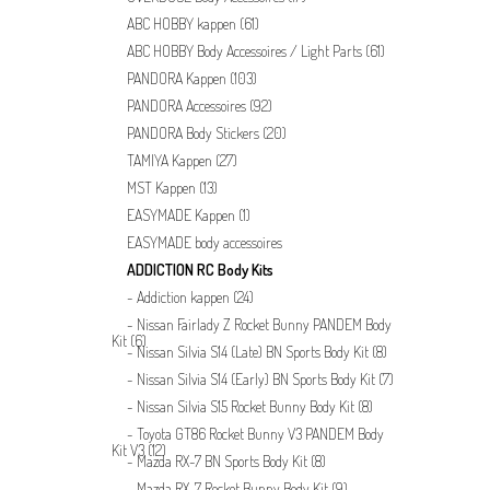
ABC HOBBY kappen
(61)
ABC HOBBY Body Accessoires / Light Parts
(61)
PANDORA Kappen
(103)
PANDORA Accessoires
(92)
PANDORA Body Stickers
(20)
TAMIYA Kappen
(27)
MST Kappen
(13)
EASYMADE Kappen
(1)
EASYMADE body accessoires
ADDICTION RC Body Kits
Addiction kappen
(24)
Nissan Fairlady Z Rocket Bunny PANDEM Body
Kit
(6)
Nissan Silvia S14 (Late) BN Sports Body Kit
(8)
Nissan Silvia S14 (Early) BN Sports Body Kit
(7)
Nissan Silvia S15 Rocket Bunny Body Kit
(8)
Toyota GT86 Rocket Bunny V3 PANDEM Body
Kit V3
(12)
Mazda RX-7 BN Sports Body Kit
(8)
Mazda RX-7 Rocket Bunny Body Kit
(9)