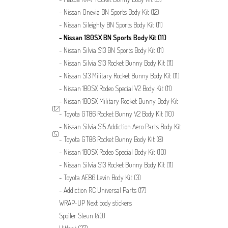
Nissan Onevia BN Sports Body Kit
(12)
Nissan Sileighty BN Sports Body Kit
(11)
Nissan 180SX BN Sports Body Kit
(11)
Nissan Silvia S13 BN Sports Body Kit
(11)
Nissan Silvia S13 Rocket Bunny Body Kit
(11)
Nissan S13 Military Rocket Bunny Body Kit
(11)
Nissan 180SX Rodeo Special V2 Body Kit
(11)
Nissan 180SX Military Rocket Bunny Body Kit
(12)
Toyota GT86 Rocket Bunny V2 Body Kit
(10)
Nissan Silvia S15 Addiction Aero Parts Body Kit
(5)
Toyota GT86 Rocket Bunny Body Kit
(8)
Nissan 180SX Rodeo Special Body Kit
(10)
Nissan Silvia S13 Rocket Bunny Body Kit
(11)
Toyota AE86 Levin Body Kit
(3)
Addiction RC Universal Parts
(17)
WRAP-UP Next body stickers
Spoiler Steun
(40)