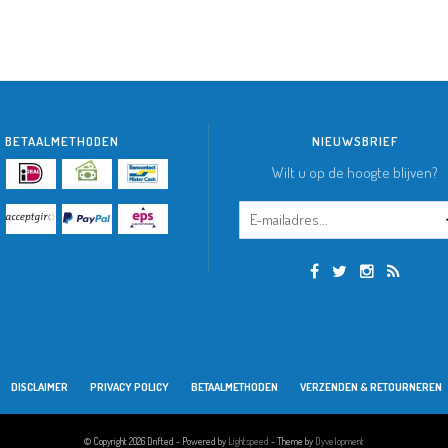
BETAALMETHODEN
NIEUWSBRIEF
Wilt u op de hoogte blijven?
DISCLAIMER
PRIVACY POLICY
BETAALMETHODEN
VERZENDEN & RETOURNEREN
© Copyright 2026 Drifted - Powered by
Lightspeed
- Theme by
Dyvelopment