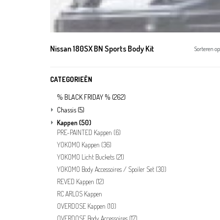
Nissan 180SX BN Sports Body Kit
Sorteren op
CATEGORIEËN
% BLACK FRIDAY %
(262)
Chassis
(5)
Kappen
(50)
PRE-PAINTED Kappen
(6)
YOKOMO Kappen
(36)
YOKOMO Licht Buckets
(21)
YOKOMO Body Accessoires / Spoiler Set
(30)
REVED Kappen
(12)
RC ARLOS Kappen
OVERDOSE Kappen
(10)
OVERDOSE Body Accessoires
(17)