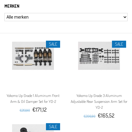
MERKEN
SALE
SALE
Yokomo Up Grade 1 Aluminum Front
Yokomo Up Grade 3 Aluminum
Arm & Oil Damper Set for YD-2
Adjustable Rear Suspension Arm Set for
YD-2
€171,12
€213,90
€165,52
€206,90
SALE