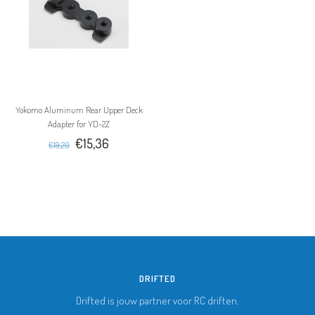
Yokomo Aluminum Rear Upper Deck
Adapter for YD-2Z
€15,36
€19,20
DRIFTED
Drifted is jouw partner voor RC driften.