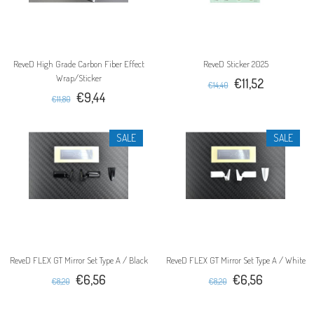
ReveD High Grade Carbon Fiber Effect
ReveD Sticker 2025
Wrap/Sticker
€11,52
€14,40
€9,44
€11,80
SALE
SALE
ReveD FLEX GT Mirror Set Type A / Black
ReveD FLEX GT Mirror Set Type A / White
€6,56
€6,56
€8,20
€8,20