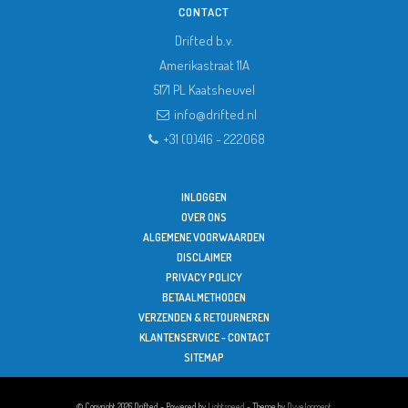
CONTACT
Drifted b.v.
Amerikastraat 11A
5171 PL
Kaatsheuvel
info@drifted.nl
+31 (0)416 - 222068
INLOGGEN
OVER ONS
ALGEMENE VOORWAARDEN
DISCLAIMER
PRIVACY POLICY
BETAALMETHODEN
VERZENDEN & RETOURNEREN
KLANTENSERVICE - CONTACT
SITEMAP
© Copyright 2026 Drifted - Powered by
Lightspeed
- Theme by
Dyvelopment