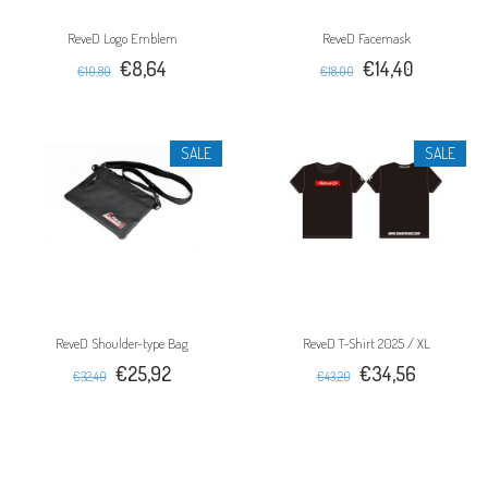
ReveD Logo Emblem
ReveD Facemask
€8,64
€14,40
€10,80
€18,00
SALE
SALE
ReveD Shoulder-type Bag
ReveD T-Shirt 2025 / XL
€25,92
€34,56
€32,40
€43,20