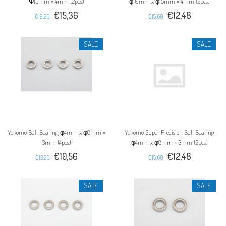
Φ15mm x 4mm (2pcs)
φ10mm x φ15mm × 4mm (2pcs)
€15,36
€12,48
€19,20
€15,60
SALE
SALE
Yokomo Ball Bearing φ4mm x φ8mm ×
Yokomo Super Precision Ball Bearing
3mm (4pcs)
φ4mm x φ8mm × 3mm (2pcs)
€10,56
€12,48
€13,20
€15,60
SALE
SALE