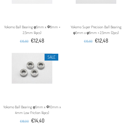
Yokomo Ball Bearing φ5mm x Φ8mm ×
Yokomo Super Precision Ball Bearing
2.5mm (4pcs)
φ5mm x φ8mm × 2.5mm (2pcs)
€12,48
€12,48
€15,60
€15,60
SALE
Yokomo Ball Bearing φ5mm x Φ10mm x
4mm Low Friction (4pcs)
€14,40
€18,00