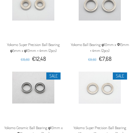
Yokomo Super Precision Ball Bearing
Yokomo Ball Bearing φ10mm x Φ15mm
φ5mm x φ10mm × 4mm (2pcs)
× 4mm (2pcs)
€12,48
€7,68
€15,60
€9,60
SALE
SALE
Yokomo Ceramic Ball Bearing φ10mm x
Yokomo Super Precision Ball Bearing