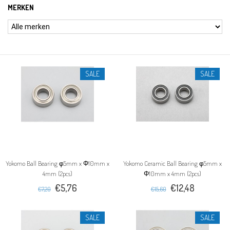
MERKEN
SALE
SALE
Yokomo Ball Bearing φ5mm x Φ10mm x
Yokomo Ceramic Ball Bearing φ5mm x
4mm (2pcs)
Φ10mm x 4mm (2pcs)
€5,76
€12,48
€7,20
€15,60
SALE
SALE