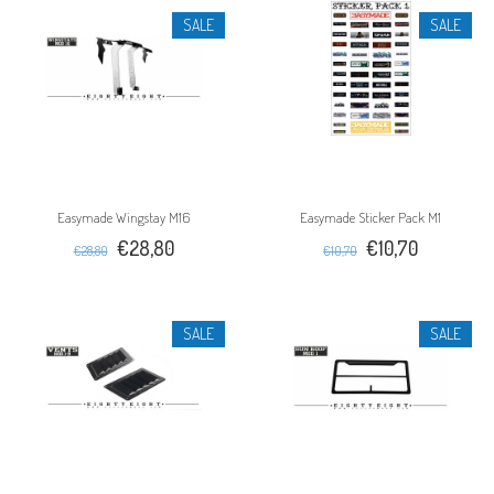
SALE
SALE
Easymade Wingstay M16
Easymade Sticker Pack M1
€28,80
€10,70
€28,80
€10,70
SALE
SALE