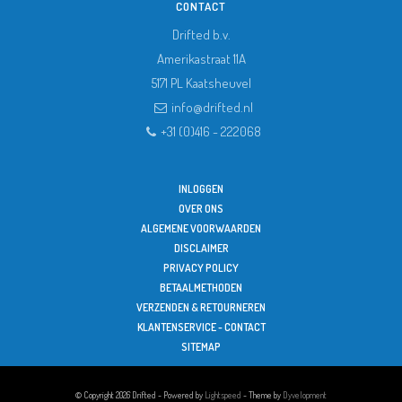
CONTACT
Drifted b.v.
Amerikastraat 11A
5171 PL
Kaatsheuvel
info@drifted.nl
+31 (0)416 - 222068
INLOGGEN
OVER ONS
ALGEMENE VOORWAARDEN
DISCLAIMER
PRIVACY POLICY
BETAALMETHODEN
VERZENDEN & RETOURNEREN
KLANTENSERVICE - CONTACT
SITEMAP
© Copyright 2026 Drifted - Powered by
Lightspeed
- Theme by
Dyvelopment