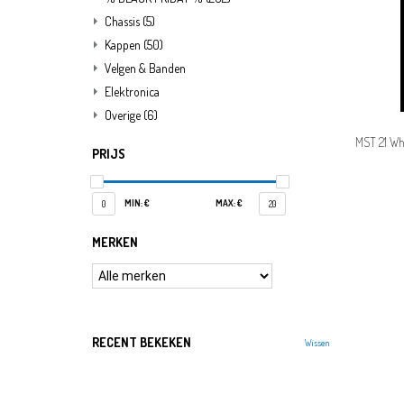
Chassis
(5)
Kappen
(50)
Velgen & Banden
Elektronica
Overige
(6)
MST 21 Whee
PRIJS
MIN: €
MAX: €
0
20
MERKEN
RECENT BEKEKEN
Wissen