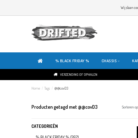
WELKOM OP DE SITE VAN DRIFTED!
Wij slaan co
ONZE SITE IS HELEMAAL NIEUW. HEB JE TIPS OF FEEDBACK, KLIK HIER
% BLACK FRIDAY %
CHASSIS
KA
VERZENDING OF OPHALEN
Home
/
Tags
/
@@covD3
Producten getagd met @@covD3
Sorteren op
CATEGORIEËN
% BLACK FRIDAY %
(262)