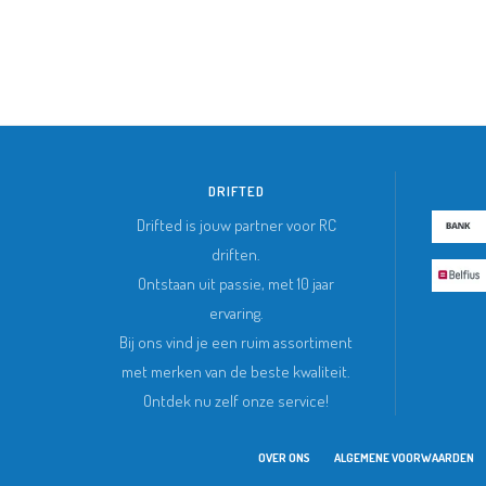
DRIFTED
Drifted is jouw partner voor RC
driften.
Ontstaan uit passie, met 10 jaar
ervaring.
Bij ons vind je een ruim assortiment
met merken van de beste kwaliteit.
Ontdek nu zelf onze service!
OVER ONS
ALGEMENE VOORWAARDEN