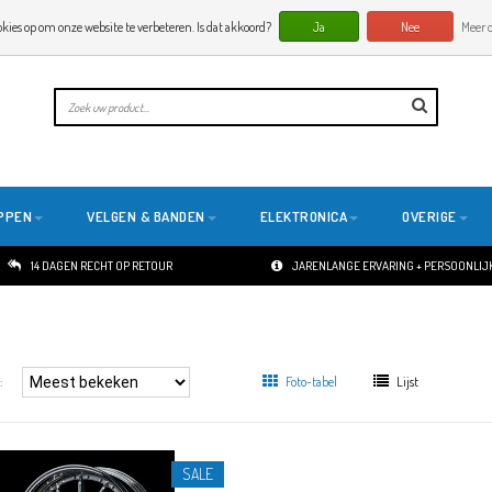
okies op om onze website te verbeteren. Is dat akkoord?
Ja
Nee
Meer o
PPEN
VELGEN & BANDEN
ELEKTRONICA
OVERIGE
14 DAGEN RECHT OP RETOUR
JARENLANGE ERVARING + PERSOONLIJK
:
Foto-tabel
Lijst
SALE