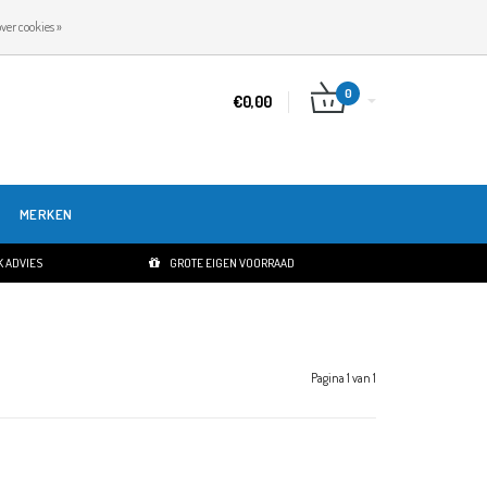
NL
INLOGGEN
REGISTREREN
ver cookies »
0
€0,00
MERKEN
 ADVIES
GROTE EIGEN VOORRAAD
Pagina 1 van 1