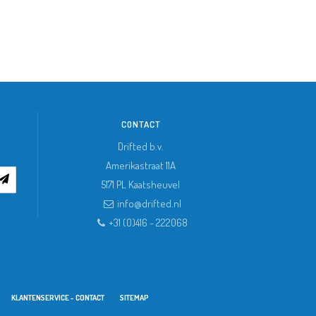
CONTACT
Drifted b.v.
Amerikastraat 11A
5171 PL
Kaatsheuvel
info@drifted.nl
+31 (0)416 - 222068
KLANTENSERVICE - CONTACT
SITEMAP