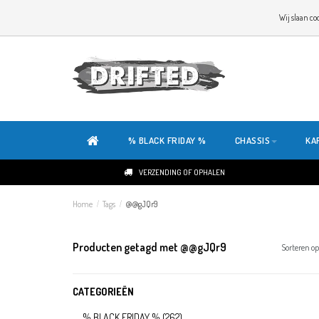
WELKOM OP DE SITE VAN DRIFTED!
Wij slaan co
ONZE SITE IS HELEMAAL NIEUW. HEB JE TIPS OF FEEDBACK, KLIK HIER
% BLACK FRIDAY %
CHASSIS
KA
VERZENDING OF OPHALEN
Home
/
Tags
/
@@gJQr9
Producten getagd met @@gJQr9
Sorteren op
CATEGORIEËN
% BLACK FRIDAY %
(262)