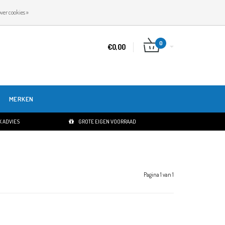
NL
INLOGGEN
REGISTREREN
ver cookies »
0
€0,00
MERKEN
 ADVIES
GROTE EIGEN VOORRAAD
Pagina 1 van 1