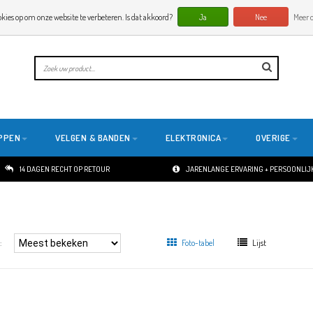
okies op om onze website te verbeteren. Is dat akkoord?
Ja
Nee
Meer o
PPEN
VELGEN & BANDEN
ELEKTRONICA
OVERIGE
14 DAGEN RECHT OP RETOUR
JARENLANGE ERVARING + PERSOONLIJK
:
Foto-tabel
Lijst